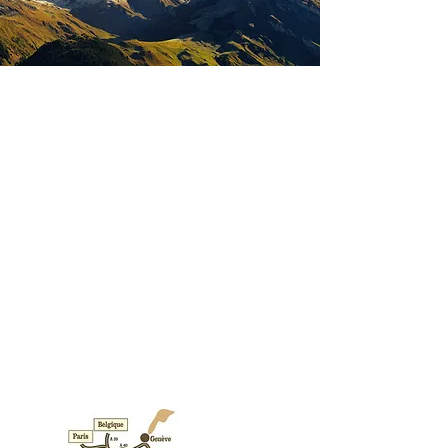
Accessibilité
Crest-Voland, dispose d'un accès très
rapide depuis la ville de Lyon (2h en
voiture) , se situe à 1h15 de Grenoble
et d'Annecy et 83 kms - 1h26 de
Genève. La station vous permet de
profiter d'un cadre authentique au
coeur de la nature tout en disposant
d'un accès en moins de 15mn aui
Village de Megève pour une escapade
récréative .